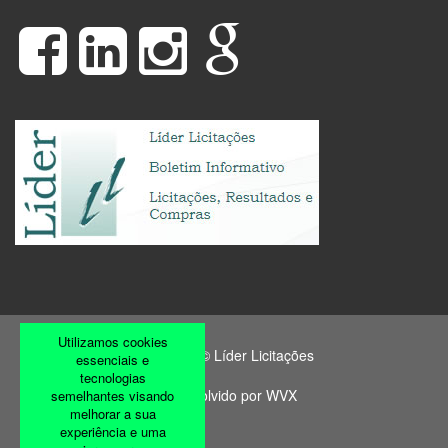
Utilizamos cookies
Copyright © Líder Licitações
essenciais e
tecnologias
Desenvolvido por
WVX
semelhantes visando
melhorar a sua
experiência e uma